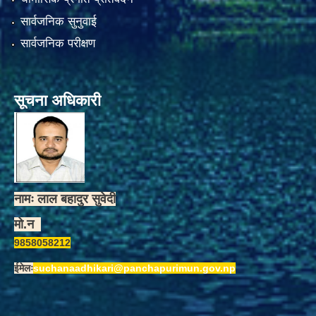
सार्वजनिक सुनुवाई
सार्वजनिक परीक्षण
सूचना अधिकारी
नामः लाल बहादुर सुवेदी
मो.न
9858058212
ईमेलः
suchanaadhikari@panchapurimun.gov.np