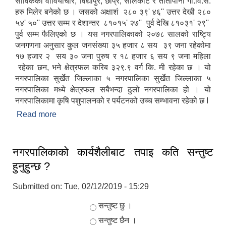
साविकका वावियाचौर, विद्यापुर, छाप्रे, सालकोट र तातापानी गा.वि.स.
हरु मिलेर बनेको छ । जसको अक्षाशं २८० ३९' ४६'' उत्तर देखी २८०
५४' ५०'' उत्तर सम्म र देशान्तर ८१०१५' २७'' पुर्व देखि ८१०३१' २९''
पुर्व सम्म फैलिएको छ । यस नगरपालिकाको २०७८ सालको राष्ट्यि
जनगणना अनुसार कुल जनसंख्या ३५ हजार ८ सय ३९ जना रहेकोमा
१७ हजार २ सय ३० जना पुरुष र १८ हजार ६ सय ९ जना महिला
रहेका छन, भने क्षेत्रफल करिब ३२९.९ वर्ग कि. मी रहेका छ । यो
नगरपालिका सुर्खेत जिल्लाका ५ नगरपालिका सुर्खेत जिल्लाका ५
नगरपालिका मध्ये क्षेत्रफल सबैभन्दा ठुलो नगरपालिका हो । यो
नगरपालिकामा कृषि पशुपालनको र पर्यटनको उच्च सम्भावना रहेको छ I
Read more
about पञ्चपुरी नगरपालिकाको वेभसाइटमा स्वागत छ ।
नगरपालिकाको कार्यशैलीबाट तपाइ कति सन्तुष्ट
हुनुहुन्छ ?
Submitted on:
Tue, 02/12/2019 - 15:29
Choices
सन्तुष्ट छु ।
सन्तुष्ट छैन ।