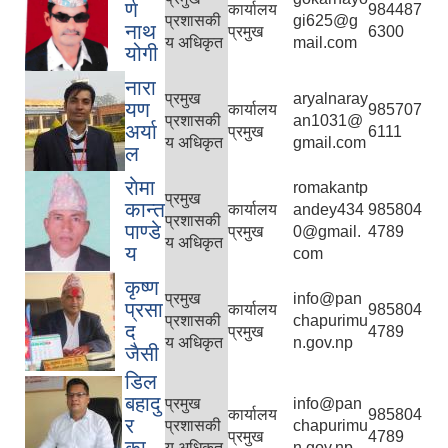
र्ण
कार्यालय
984487
प्रशासकी
gi625@g
नाथ
प्रमुख
6300
य अधिकृत
mail.com
योगी
नारा
प्रमुख
aryalnaray
यण
कार्यालय
985707
प्रशासकी
an1031@
अर्या
प्रमुख
6111
य अधिकृत
gmail.com
ल
राेमा
romakantp
प्रमुख
कान्त
कार्यालय
andey434
985804
प्रशासकी
पाण्डे
प्रमुख
0@gmail.
4789
य अधिकृत
य
com
कृष्ण
प्रमुख
info@pan
प्रसा
कार्यालय
985804
प्रशासकी
chapurimu
द
प्रमुख
4789
य अधिकृत
n.gov.np
जैसी
डिल
बहादु
प्रमुख
info@pan
कार्यालय
985804
र
प्रशासकी
chapurimu
प्रमुख
4789
का
य अधिकृत
n.gov.np