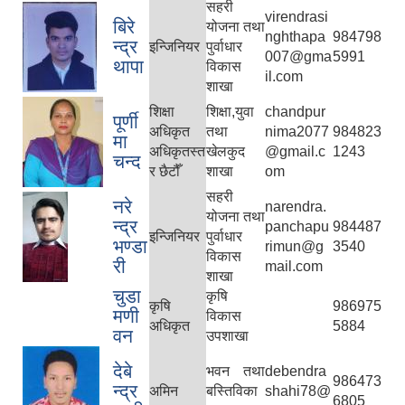
सहरी
virendrasi
बिरे
योजना तथा
nghthapa
984798
न्द्र
इन्जिनियर
पुर्वाधार
007@gma
5991
थापा
विकास
il.com
शाखा
शिक्षा
शिक्षा,युवा
chandpur
पूर्णी
अधिकृत
तथा
nima2077
984823
मा
अधिकृतस्त
खेलकुद
@gmail.c
1243
चन्द
र छैटौँ
शाखा
om
सहरी
नरे
narendra.
योजना तथा
न्द्र
panchapu
984487
इन्जिनियर
पुर्वाधार
भण्डा
rimun@g
3540
विकास
री
mail.com
शाखा
चुडा
कृषि
कृषि
986975
मणी
विकास
अधिकृत
5884
वन
उपशाखा
देबे
भवन तथा
debendra
986473
न्द्र
अमिन
बस्तिविका
shahi78@
6805