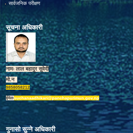
सार्वजनिक परीक्षण
सूचना अधिकारी
नामः लाल बहादुर सुवेदी
मो.न
9858058212
ईमेलः
suchanaadhikari@panchapurimun.gov.np
गुनासो सुन्ने अधिकारी