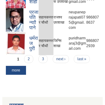
शाही
स उपशाखा
gmail.com
प्रजा
neupanep
पति
सहायकस्त
राजश्व
rajapati07
986807
न्याौ
र चौथौ
उपशाखा
5@gmail.
8637
पाने
com
धर्मरा
puridharm
सहायकस्त
जिन्शि
986807
ज
araj3@gm
र चौथौ
शाखा
2939
पुरी
ail.com
Pages
1
2
3
next ›
last »
more