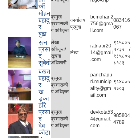
र्की
मोहन
प्रमुख
bcmohan2
बहादु
कार्यालय
083416
प्रशासकी
756@gma
र
प्रमुख
067
य अधिकृत
il.com
बुढा
रत्न
लेखा
९८५८०५
ratnapr20
प्रसा
अधिकृत/
१९३२ /
लेखा
14@gmail
द
सूचना
९८५८०५
.com
सुबेदी
अधिकारी
८१८३
बखत
panchapu
बहादु
प्रमुख
ri.municip
९८४८०५
र
प्रशासकी
ality@gm
१३०३
ख
य अधिकृत
ail.com
ड्का
हरि
प्रसा
प्रमुख
devkota53
985804
द
प्रशासकी
4@gmail.
4789
देव
य अधिकृत
com
कोटा