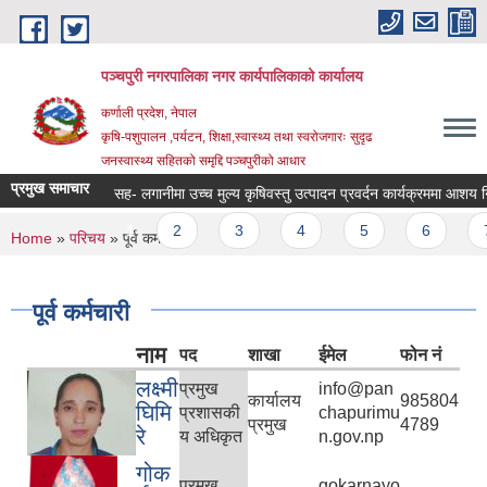
Skip to main content
पञ्चपुरी नगरपालिका नगर कार्यपालिकाको कार्यालय
कर्णाली प्रदेश, नेपाल
कृषि-पशुपालन ,पर्यटन, शिक्षा,स्वास्थ्य तथा स्वरोजगारः सुदृढ
जनस्वास्थ्य सहितको समृद्दि पञ्चपुरीको आधार
प्रमुख समाचार
सह- लगानीमा उच्च मुल्य कृषिवस्तु उत्पादन प्रवर्दन कार्यक्रममा आशय निवेदन पेश 
Pages
1
2
3
4
5
6
7
You are here
Home
»
परिचय
» पूर्व कर्मचारी
पूर्व कर्मचारी
नाम
पद
शाखा
ईमेल
फोन नं
लक्ष्मी
प्रमुख
info@pan
कार्यालय
985804
घिमि
प्रशासकी
chapurimu
प्रमुख
4789
रे
य अधिकृत
n.gov.np
गोक
प्रमुख
gokarnayo