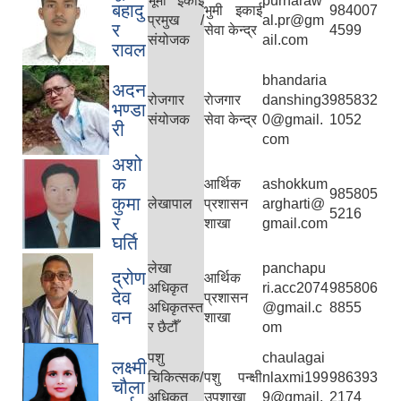
भूमी इकाई
purnaraw
बहादु
भुमी इकाई
984007
प्रमुख /
al.pr@gm
र
सेवा केन्द्र
4599
संयोजक
ail.com
रावल
bhandaria
अदन
रोजगार
राेजगार
danshing3
985832
भण्डा
संयोजक
सेवा केन्द्र
0@gmail.
1052
री
com
अशो
क
आर्थिक
ashokkum
985805
कुमा
लेखापाल
प्रशासन
argharti@
5216
र
शाखा
gmail.com
घर्ति
लेखा
panchapu
द्रोण
आर्थिक
अधिकृत
ri.acc2074
985806
देव
प्रशासन
अधिकृतस्त
@gmail.c
8855
वन
शाखा
र छैटौँ
om
पशु
chaulagai
लक्ष्मी
चिकित्सक/
पशु पन्क्षी
nlaxmi199
986393
चौला
अधिकृत
उपशाखा
9@gmail.
2174