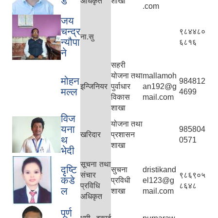
डे
अधिकृत
शाखा
.com
जय
चन्द्र
९८४४८०
ना.सु
न्यौपा
६८१६
ने
सहरी
योजना तथा
mallamoh
मोहन
984812
इन्जिनियर
पुर्वाधार
an192@g
मल्ल
4699
विकास
mail.com
शाखा
विज
योजना तथा
यना
985804
खरिदार
प्रशासन
थ
0571
शाखा
भेदी
सूचना तथा
दृष्टि
सुचना
dristikand
संचार
९८६९०५
कंडे
प्रविधी
el123@g
प्रविधि
८६४८
ल
शाखा
mail.com
अधिकृत
पूर्ण