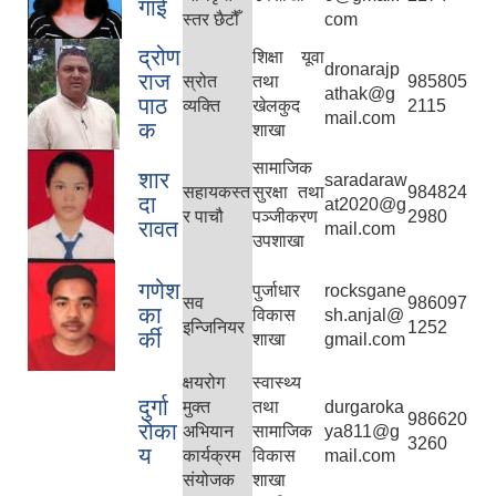
गाई
स्तर छैटौँ
com
द्रोण
शिक्षा यूवा
dronarajp
राज
स्रोत
तथा
985805
athak@g
पाठ
व्यक्ति
खेलकुद
2115
mail.com
क
शाखा
सामाजिक
शार
saradaraw
सहायकस्त
सुरक्षा तथा
984824
दा
at2020@g
र पाचौ
पञ्जीकरण
2980
रावत
mail.com
उपशाखा
गणेश
पुर्जाधार
rocksgane
सव
986097
का
विकास
sh.anjal@
इन्जिनियर
1252
र्की
शाखा
gmail.com
क्षयरोग
स्वास्थ्य
दुर्गा
मुक्त
तथा
durgaroka
986620
रोका
अभियान
सामाजिक
ya811@g
3260
य
कार्यक्रम
विकास
mail.com
संयोजक
शाखा