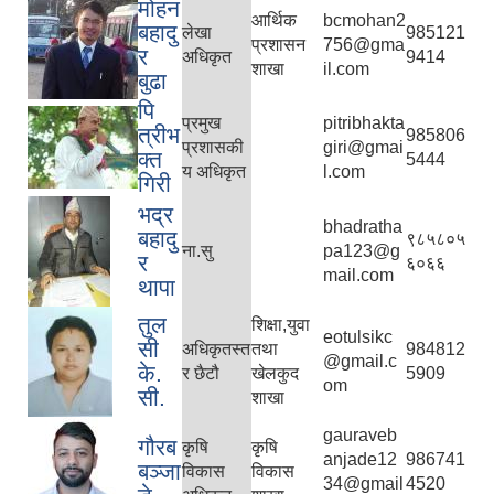
मोहन
आर्थिक
bcmohan2
बहादु
लेखा
985121
प्रशासन
756@gma
र
अधिकृत
9414
शाखा
il.com
बुढा
पि
प्रमुख
pitribhakta
त्रीभ
985806
प्रशासकी
giri@gmai
क्त
5444
य अधिकृत
l.com
गिरी
भद्र
bhadratha
बहादु
९८५८०५
ना.सु
pa123@g
र
६०६६
mail.com
थापा
तुल
शिक्षा,युवा
eotulsikc
सी
अधिकृतस्त
तथा
984812
@gmail.c
के.
र छैटौ
खेलकुद
5909
om
सी.
शाखा
gauraveb
गौरब
कृषि
कृषि
anjade12
986741
बञ्जा
विकास
विकास
34@gmail
4520