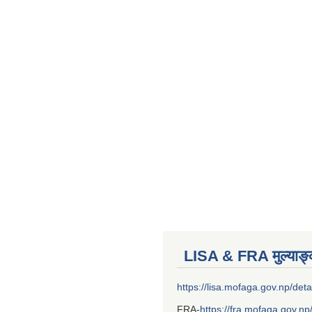
LISA & FRA मुल्याङ
https://lisa.mofaga.gov.np/deta
FRA-
https://fra.mofaga.gov.np