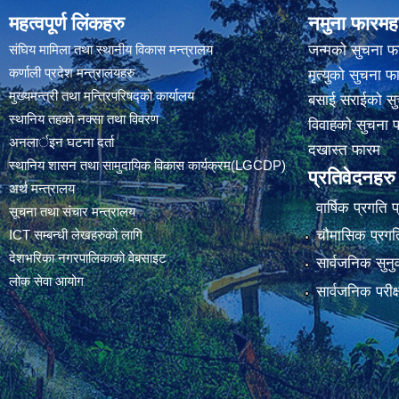
महत्वपूर्ण लिंकहरु
नमुना फारमह
संघिय मामिला तथा स्थानीय विकास मन्त्रालय
जन्मको सुचना फ
कर्णाली प्रदेश मन्त्रालयहरु
मृत्युको सुचना फ
मुख्यमन्त्री तथा मन्त्रिपरिषद्को कार्यालय
बसाई सराईको सु
स्थानिय तहकाे नक्सा तथा विवरण
विवाहको सुचना 
अनलार्इन घटना दर्ता
दखास्त फारम
स्थानिय शासन तथा सामुदायिक विकास कार्यक्रम(LGCDP)
प्रतिवेदनहरु
अर्थ मन्त्रालय
वार्षिक प्रगति 
सूचना तथा संचार मन्त्रालय
चौमासिक प्रगति
ICT सम्बन्धी लेखहरुको लागि
देशभरिका नगरपालिकाको वेबसाइट
सार्वजनिक सुनु
लोक सेवा आयोग
सार्वजनिक परीक