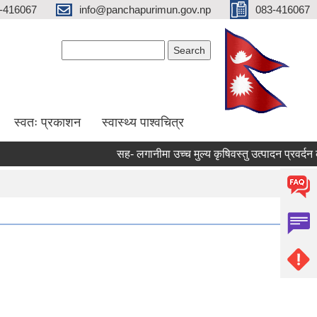
-416067
info@panchapurimun.gov.np
083-416067
Search form
Search
स्वतः प्रकाशन
स्वास्थ्य पाश्वचित्र
सह- लगानीमा उच्च मुल्य कृषिवस्तु उत्पादन प्रवर्दन कार्य
Pages
1