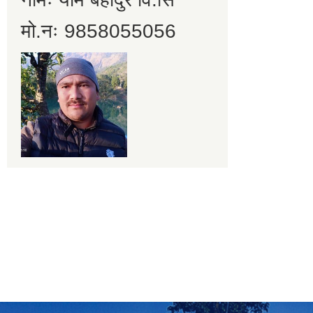
मो.नः 9858055056