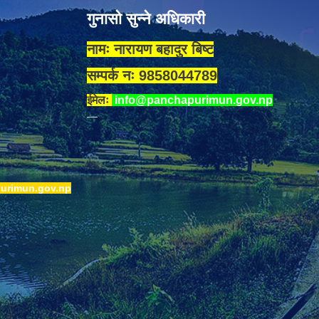
गुनासो सुन्ने अधिकारी
नामः नारायण बहादुर बिष्ट
सम्पर्क नः 9858044789
ईमेलः
info@panchapurimun.gov.np
urimun.gov.np