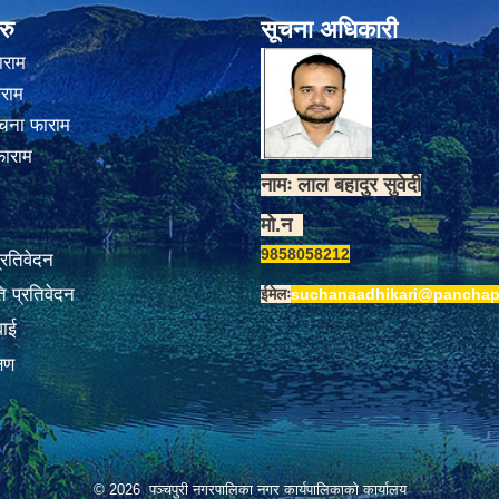
रु
सूचना अधिकारी
ाराम
ाराम
चना फाराम
फाराम
नामः लाल बहादुर सुवेदी
मो.न
9858058212
प्रतिवेदन
 प्रतिवेदन
ईमेलः
suchanaadhikari@panchap
वाई
्षण
© 2026 पञ्चपुरी नगरपालिका नगर कार्यपालिकाको कार्यालय