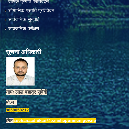
वार्षिक प्रगति प्रतिवेदन
चौमासिक प्रगति प्रतिवेदन
सार्वजनिक सुनुवाई
सार्वजनिक परीक्षण
सूचना अधिकारी
नामः लाल बहादुर सुवेदी
मो.न
9858058212
ईमेलः
suchanaadhikari@panchapurimun.gov.np