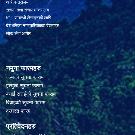
अर्थ मन्त्रालय
सूचना तथा संचार मन्त्रालय
ICT सम्बन्धी लेखहरुको लागि
देशभरिका नगरपालिकाको वेबसाइट
लोक सेवा आयोग
नमुना फारमहरु
जन्मको सुचना फाराम
मृत्युको सुचना फाराम
बसाई सराईको सुचना फाराम
विवाहको सुचना फाराम
दखास्त फारम
प्रतिवेदनहरु