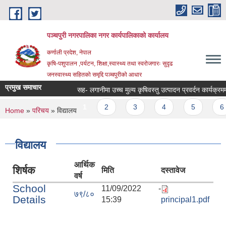
Skip to main content
पञ्चपुरी नगरपालिका नगर कार्यपालिकाको कार्यालय
कर्णाली प्रदेश, नेपाल
कृषि-पशुपालन ,पर्यटन, शिक्षा,स्वास्थ्य तथा स्वरोजगारः सुदृढ
जनस्वास्थ्य सहितको समृद्दि पञ्चपुरीको आधार
प्रमुख समाचार
सह- लगानीमा उच्च मुल्य कृषिवस्तु उत्पादन प्रवर्दन कार्यक्रममा आशय
Pages
1
2
3
4
5
6
You are here
Home
»
परिचय
» विद्यालय
विद्यालय
आर्थिक
शिर्षक
मिति
दस्तावेज
वर्ष
School
11/09/2022 -
७९/८०
Details
15:39
principal1.pdf