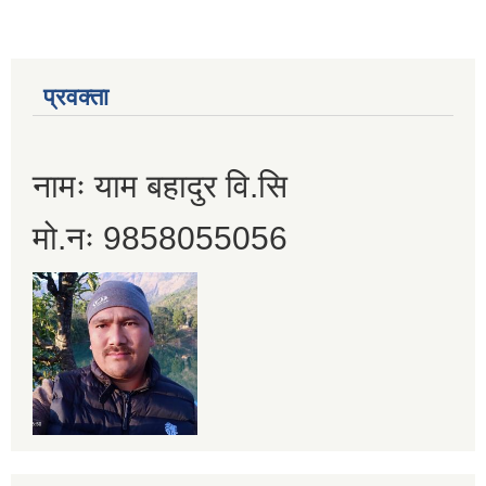
प्रवक्ता
नामः याम बहादुर वि.सि
मो.नः 9858055056