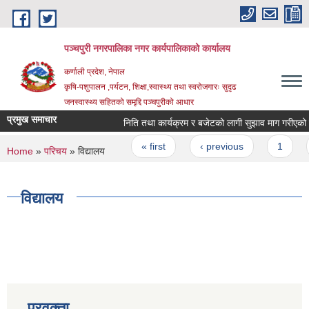
Skip to main content
पञ्चपुरी नगरपालिका नगर कार्यपालिकाको कार्यालय
कर्णाली प्रदेश, नेपाल
कृषि-पशुपालन ,पर्यटन, शिक्षा,स्वास्थ्य तथा स्वरोजगारः सुदृढ
जनस्वास्थ्य सहितको समृद्दि पञ्चपुरीको आधार
प्रमुख समाचार
निति तथा कार्यक्रम र बजेटको लागी सुझाव माग गरीएको सम्बन
Pages
« first
‹ previous
1
2
You are here
Home
»
परिचय
» विद्यालय
विद्यालय
प्रवक्ता