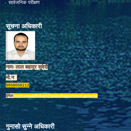
सार्वजनिक परीक्षण
सूचना अधिकारी
नामः लाल बहादुर सुवेदी
मो.न
9858058212
ईमेलः
suchanaadhikari@panchapurimun.gov.np
गुनासो सुन्ने अधिकारी