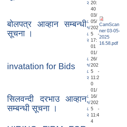
२
20:
40
03/
८
05/
बोलपत्र आव्हान सम्बन्धी
CamScan
१/
202
ner 03-05-
सूचना ।
८
5 -
2025
२
17:
16.58.pdf
01
01/
८
26/
invatation for Bids
१/
202
८
5 -
२
11:2
0
01/
८
16/
सिलवन्दी दरभाउ आव्हान
१/
202
सम्बन्धी सूचना ।
८
5 -
२
11:4
4