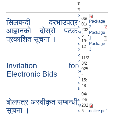
व
र्ष
२
06/
सिलबन्दी दरभाउपत्र
०
Package
01/
८
2
,
आह्वानको दोस्रो पटक
202
२/
Package
6 -
प्रकाशित सूचना ।
०
1
,
19:
८
Package
12
३
3
२
11/2
०
8/2
Invitation for
८
025
२/
Electronic Bids
-
०
15:
८
48
३
04/
८
24/
बोलपत्र अस्वीकृत सम्बन्धी
१/
202
सूचना ।
८
5 -
notice.pdf