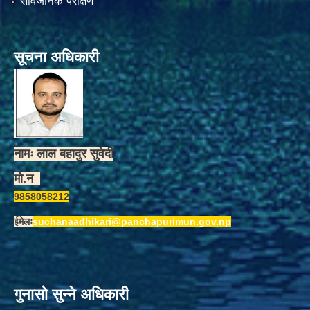
सार्वजनिक परीक्षण
सूचना अधिकारी
नामः लाल बहादुर सुवेदी
मो.न
9858058212
ईमेलः
suchanaadhikari@panchapurimun.gov.np
गुनासो सुन्ने अधिकारी