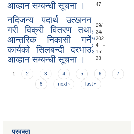
आव्हान सम्बन्धी सूचना ।
47
नदिजन्य पदार्थ उत्खनन
09/
गरी विक्री वितरण तथा
८
24/
आन्तरिक निकासी गर्ने
१/
202
८
4 -
कार्यको सिलबन्दी दरभाउ
२
15:
आव्हान सम्बन्धी सूचना ।
28
Pages
1
2
3
4
5
6
7
8
next ›
last »
प्रवक्ता