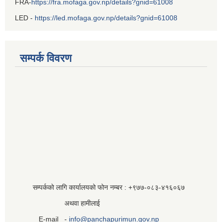
FRA-
https://fra.mofaga.gov.np/details?gnid=61008
LED -
https://led.mofaga.gov.np/details?gnid=61008
सम्पर्क विवरण
सम्पर्कको लागि कार्यालयको फोन नम्बर : +९७७-०८३‍-४१६०६७
अथवा हामीलाई
E-mail -
info@panchapurimun.gov.np