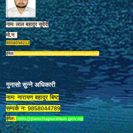
नामः लाल बहादुर सुवेदी
मो.न
9858058212
ईमेलः
suchanaadhikari@panchapurimun.gov.np
गुनासो सुन्ने अधिकारी
नामः नारायण बहादुर बिष्ट
सम्पर्क नः 9858044789
ईमेलः
info@panchapurimun.gov.np