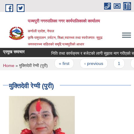
Skip to main content
पञ्चपुरी नगरपालिका नगर कार्यपालिकाको कार्यालय
कर्णाली प्रदेश, नेपाल
कृषि-पशुपालन ,पर्यटन, शिक्षा,स्वास्थ्य तथा स्वरोजगारः सुदृढ
जनस्वास्थ्य सहितको समृद्दि पञ्चपुरीको आधार
प्रमुख समाचार
निति तथा कार्यक्रम र बजेटको लागी सुझाव माग गरीएको सम्बन्धी
Pages
« first
‹ previous
1
2
You are here
Home
» मुक्तिदेवी रेग्मी (पुरी)
मुक्तिदेवी रेग्मी (पुरी)