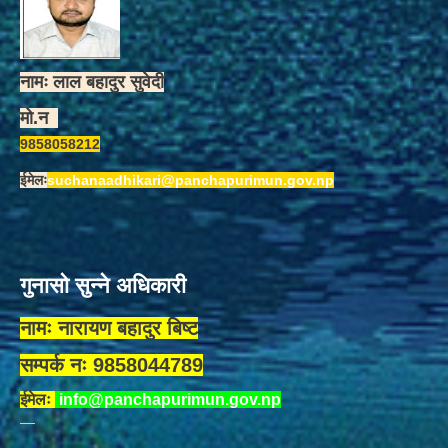
नामः लाल बहादुर सुवेदी
मो.न
9858058212
ईमेलः
suchanaadhikari@panchapurimun.gov.np
गुनासो सुन्ने अधिकारी
नामः नारायण बहादुर बिष्ट
सम्पर्क नः 9858044789
ईमेलः
info@panchapurimun.gov.np