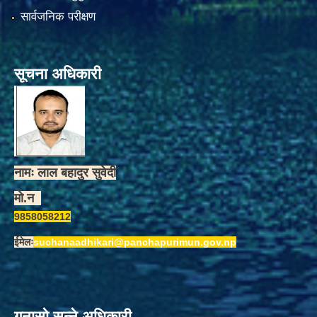
सार्वजनिक परीक्षण
सूचना अधिकारी
नामः लाल बहादुर सुवेदी
मो.न
9858058212
ईमेलः
suchanaadhikari@panchapurimun.gov.np
गुनासो सुन्ने अधिकारी