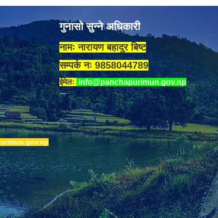
गुनासो सुन्ने अधिकारी
नामः नारायण बहादुर बिष्ट
सम्पर्क नः 9858044789
ईमेलः
info@panchapurimun.gov.np
urimun.gov.np