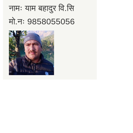
नामः याम बहादुर वि.सि
मो.नः 9858055056