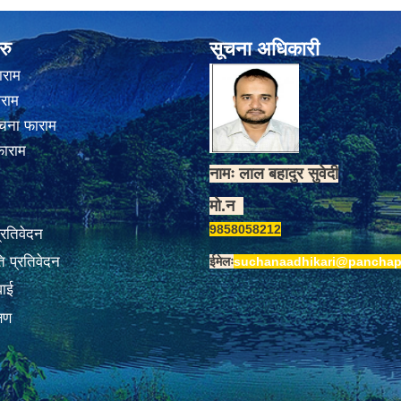
रु
सूचना अधिकारी
ाराम
ाराम
चना फाराम
फाराम
नामः लाल बहादुर सुवेदी
मो.न
9858058212
प्रतिवेदन
 प्रतिवेदन
ईमेलः
suchanaadhikari@panchap
वाई
्षण