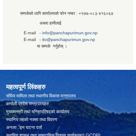
सम्पर्कको लागि कार्यालयको फोन नम्बर : +९७७-०८३‍-४१६०६७
अथवा हामीलाई
E-mail -
info@panchapurimun.gov.np
E-mail -
ito@panchapurimun.gov.np
मा सम्पर्क गर्नुहोस् ।
महत्वपूर्ण लिंकहरु
संघिय मामिला तथा स्थानीय विकास मन्त्रालय
कर्णाली प्रदेश मन्त्रालयहरु
मुख्यमन्त्री तथा मन्त्रिपरिषद्को कार्यालय
स्थानिय तहकाे नक्सा तथा विवरण
अनलार्इन घटना दर्ता
स्थानिय शासन तथा सामुदायिक विकास कार्यक्रम(LGCDP)