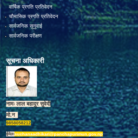
वार्षिक प्रगति प्रतिवेदन
चौमासिक प्रगति प्रतिवेदन
सार्वजनिक सुनुवाई
सार्वजनिक परीक्षण
सूचना अधिकारी
नामः लाल बहादुर सुवेदी
मो.न
9858058212
ईमेलः
suchanaadhikari@panchapurimun.gov.np