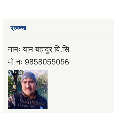
प्रवक्ता
नामः याम बहादुर वि.सि
मो.नः 9858055056