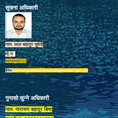
सूचना अधिकारी
नामः लाल बहादुर सुवेदी
मो.न
9858058212
ईमेलः
suchanaadhikari@panchapurimun.gov.np
गुनासो सुन्ने अधिकारी
नामः नारायण बहादुर बिष्ट