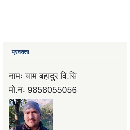
प्रवक्ता
नामः याम बहादुर वि.सि
मो.नः 9858055056