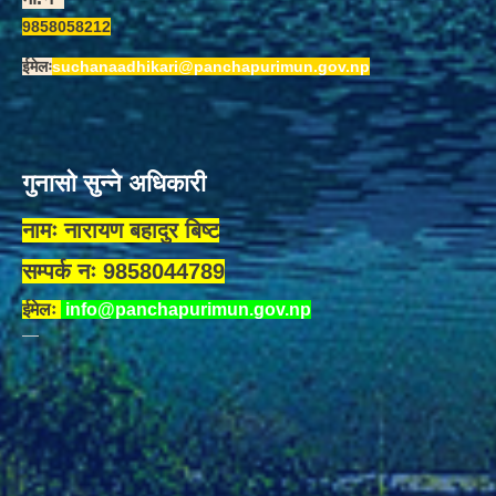
9858058212
ईमेलः
suchanaadhikari@panchapurimun.gov.np
गुनासो सुन्ने अधिकारी
नामः नारायण बहादुर बिष्ट
सम्पर्क नः 9858044789
ईमेलः
info@panchapurimun.gov.np