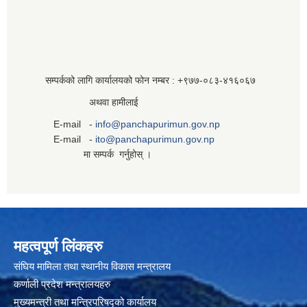
सम्पर्कको लागि कार्यालयको फोन नम्बर : +९७७-०८३‍-४१६०६७
अथवा हामीलाई
E-mail -
info@panchapurimun.gov.np
E-mail -
ito@panchapurimun.gov.np
मा सम्पर्क गर्नुहोस् ।
महत्वपूर्ण लिंकहरु
संघिय मामिला तथा स्थानीय विकास मन्त्रालय
कर्णाली प्रदेश मन्त्रालयहरु
मुख्यमन्त्री तथा मन्त्रिपरिषद्को कार्यालय