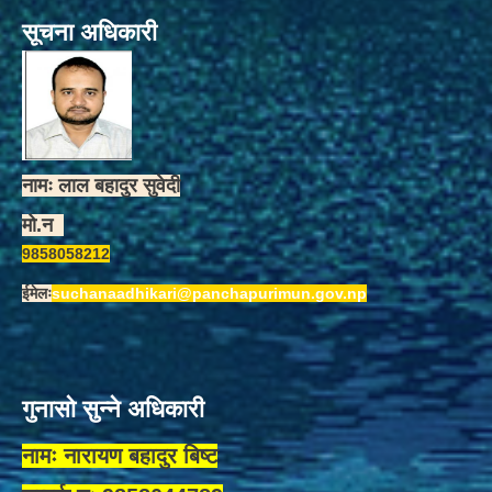
सूचना अधिकारी
नामः लाल बहादुर सुवेदी
मो.न
9858058212
ईमेलः
suchanaadhikari@panchapurimun.gov.np
गुनासो सुन्ने अधिकारी
नामः नारायण बहादुर बिष्ट