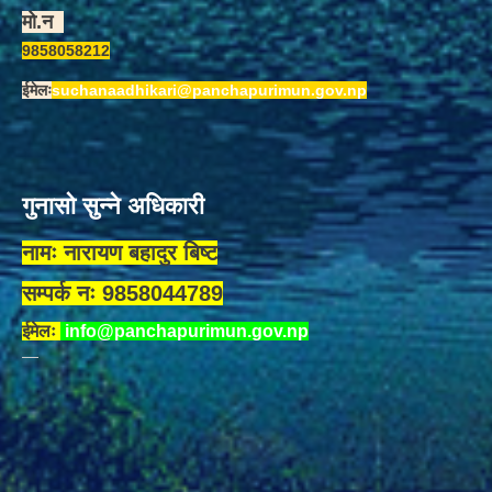
मो.न
9858058212
ईमेलः
suchanaadhikari@panchapurimun.gov.np
गुनासो सुन्ने अधिकारी
नामः नारायण बहादुर बिष्ट
सम्पर्क नः 9858044789
ईमेलः
info@panchapurimun.gov.np