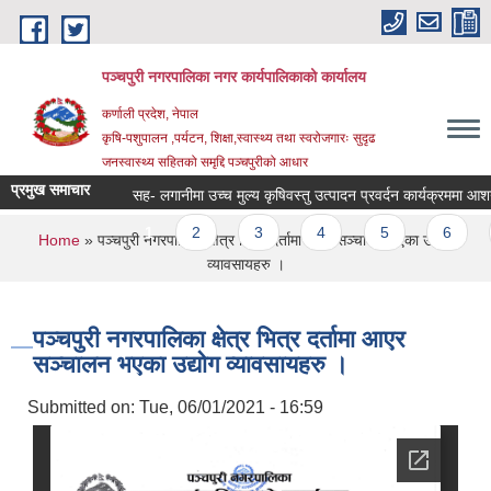
Skip to main content
पञ्चपुरी नगरपालिका नगर कार्यपालिकाको कार्यालय
कर्णाली प्रदेश, नेपाल
कृषि-पशुपालन ,पर्यटन, शिक्षा,स्वास्थ्य तथा स्वरोजगारः सुदृढ
जनस्वास्थ्य सहितको समृद्दि पञ्चपुरीको आधार
प्रमुख समाचार
सह- लगानीमा उच्च मुल्य कृषिवस्तु उत्पादन प्रवर्दन कार्यक्रममा आशय निवेदन
Pages
1
2
3
4
5
6
7
You are here
Home
» पञ्चपुरी नगरपालिका क्षेत्र भित्र दर्तामा आएर सञ्चालन भएका उद्योग
व्यावसायहरु ।
पञ्चपुरी नगरपालिका क्षेत्र भित्र दर्तामा आएर
सञ्चालन भएका उद्योग व्यावसायहरु ।
Submitted on:
Tue, 06/01/2021 - 16:59