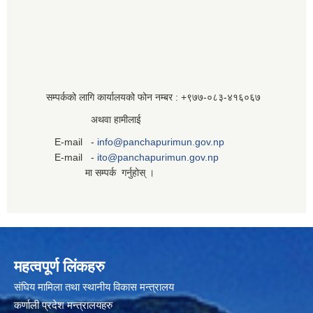
सम्पर्कको लागि कार्यालयको फोन नम्बर : +९७७-०८३‍-४१६०६७
अथवा हामीलाई
E-mail -
info@panchapurimun.gov.np
E-mail -
ito@panchapurimun.gov.np
मा सम्पर्क गर्नुहोस् ।
महत्वपूर्ण लिंकहरु
संघिय मामिला तथा स्थानीय विकास मन्त्रालय
कर्णाली प्रदेश मन्त्रालयहरु