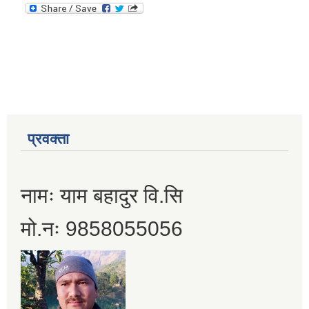
प्रवक्ता
नामः याम बहादुर वि.सि
मो.नः 9858055056