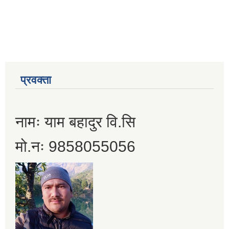
प्रवक्ता
नामः याम बहादुर वि.सि
मो.नः 9858055056