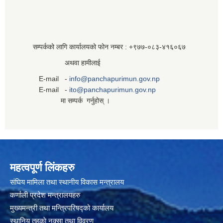
सम्पर्कको लागि कार्यालयको फोन नम्बर : +९७७-०८३‍-४१६०६७
अथवा हामीलाई
E-mail -
info@panchapurimun.gov.np
E-mail -
ito@panchapurimun.gov.np
मा सम्पर्क गर्नुहोस् ।
महत्वपूर्ण लिंकहरु
संघिय मामिला तथा स्थानीय विकास मन्त्रालय
कर्णाली प्रदेश मन्त्रालयहरु
मुख्यमन्त्री तथा मन्त्रिपरिषद्को कार्यालय
स्थानिय तहकाे नक्सा तथा विवरण