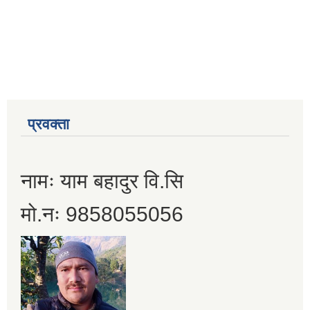
प्रवक्ता
नामः याम बहादुर वि.सि
मो.नः 9858055056