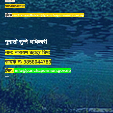
9858058212
ईमेलः
suchanaadhikari@panchapurimun.gov.np
गुनासो सुन्ने अधिकारी
नामः नारायण बहादुर बिष्ट
सम्पर्क नः 9858044789
ईमेलः
info@panchapurimun.gov.np