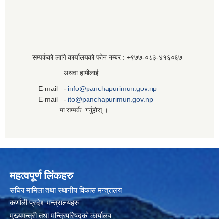
सम्पर्कको लागि कार्यालयको फोन नम्बर : +९७७-०८३‍-४१६०६७
अथवा हामीलाई
E-mail -
info@panchapurimun.gov.np
E-mail -
ito@panchapurimun.gov.np
मा सम्पर्क गर्नुहोस् ।
महत्वपूर्ण लिंकहरु
संघिय मामिला तथा स्थानीय विकास मन्त्रालय
कर्णाली प्रदेश मन्त्रालयहरु
मुख्यमन्त्री तथा मन्त्रिपरिषद्को कार्यालय