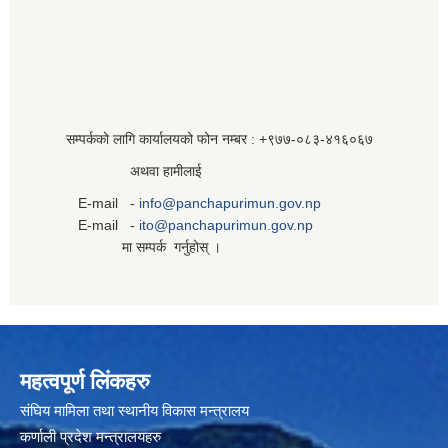
सम्पर्कको लागि कार्यालयको फोन नम्बर : +९७७-०८३‍-४१६०६७
अथवा हामीलाई
E-mail -
info@panchapurimun.gov.np
E-mail -
ito@panchapurimun.gov.np
मा सम्पर्क गर्नुहोस् ।
महत्वपूर्ण लिंकहरु
संघिय मामिला तथा स्थानीय विकास मन्त्रालय
कर्णाली प्रदेश मन्त्रालयहरु