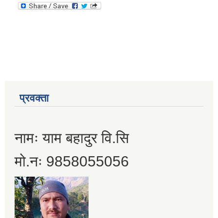
प्रवक्ता
नामः याम बहादुर वि.सि
मो.नः 9858055056