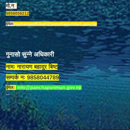
मो.न
9858058212
ईमेलः
suchanaadhikari@panchapurimun.gov.np
गुनासो सुन्ने अधिकारी
नामः नारायण बहादुर बिष्ट
सम्पर्क नः 9858044789
ईमेलः
info@panchapurimun.gov.np