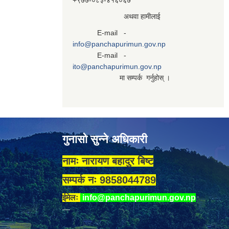
+९७७-०८३‍-४१६०६७
अथवा हामीलाई
E-mail -
info@panchapurimun.gov.np
E-mail -
ito@panchapurimun.gov.np
मा सम्पर्क गर्नुहोस् ।
गुनासो सुन्ने अधिकारी
नामः नारायण बहादुर बिष्ट
सम्पर्क नः 9858044789
ईमेलः
info@panchapurimun.gov.np