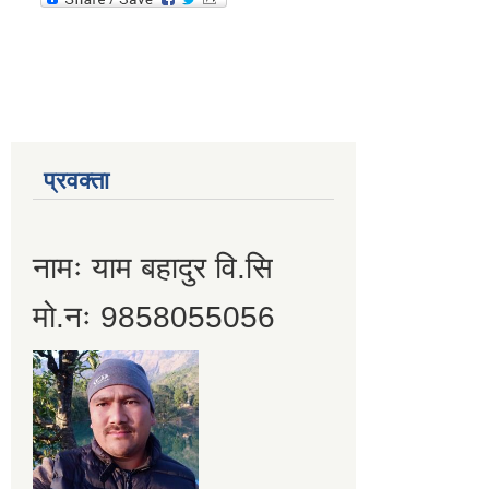
प्रवक्ता
नामः याम बहादुर वि.सि
मो.नः 9858055056