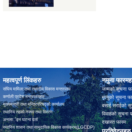
महत्वपूर्ण लिंकहरु
नमुना फारमह
संघिय मामिला तथा स्थानीय विकास मन्त्रालय
जन्मको सुचना फ
कर्णाली प्रदेश मन्त्रालयहरु
मृत्युको सुचना फ
मुख्यमन्त्री तथा मन्त्रिपरिषद्को कार्यालय
बसाई सराईको सु
स्थानिय तहकाे नक्सा तथा विवरण
विवाहको सुचना 
अनलार्इन घटना दर्ता
दखास्त फारम
स्थानिय शासन तथा सामुदायिक विकास कार्यक्रम(LGCDP)
प्रतिवेदनहरु