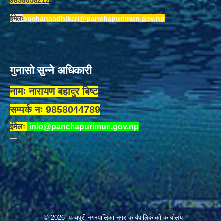
9858058212
ईमेलः
suchanaadhikari@panchapurimun.gov.np
गुनासो सुन्ने अधिकारी
नामः नारायण बहादुर बिष्ट
सम्पर्क नः 9858044789
ईमेलः
info@panchapurimun.gov.np
© 2026 पञ्चपुरी नगरपालिका नगर कार्यपालिकाको कार्यालय