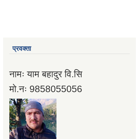
प्रवक्ता
नामः याम बहादुर वि.सि
मो.नः 9858055056