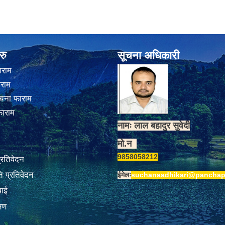
रु
सूचना अधिकारी
ाराम
ाराम
चना फाराम
फाराम
नामः लाल बहादुर सुवेदी
मो.न
9858058212
प्रतिवेदन
 प्रतिवेदन
ईमेलः
suchanaadhikari@panchap
वाई
्षण