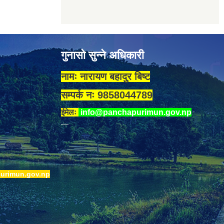
गुनासो सुन्ने अधिकारी
नामः नारायण बहादुर बिष्ट
सम्पर्क नः 9858044789
ईमेलः
info@panchapurimun.gov.np
urimun.gov.np