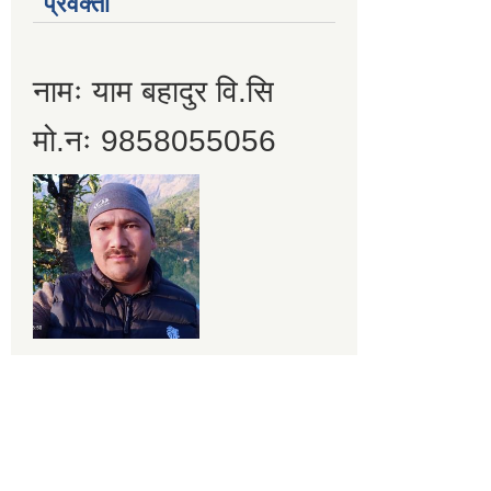
प्रवक्ता
नामः याम बहादुर वि.सि
मो.नः 9858055056