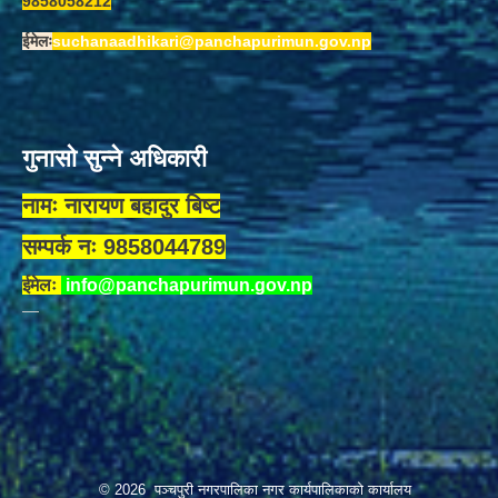
9858058212
ईमेलः
suchanaadhikari@panchapurimun.gov.np
गुनासो सुन्ने अधिकारी
नामः नारायण बहादुर बिष्ट
सम्पर्क नः 9858044789
ईमेलः
info@panchapurimun.gov.np
© 2026 पञ्चपुरी नगरपालिका नगर कार्यपालिकाको कार्यालय