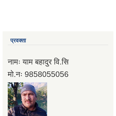
प्रवक्ता
नामः याम बहादुर वि.सि
मो.नः 9858055056