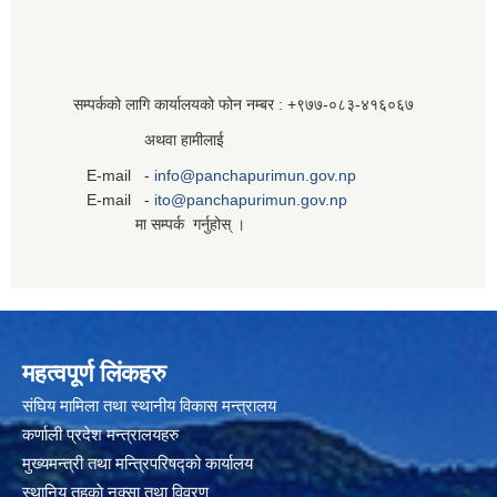
सम्पर्कको लागि कार्यालयको फोन नम्बर : +९७७-०८३‍-४१६०६७
अथवा हामीलाई
E-mail -
info@panchapurimun.gov.np
E-mail -
ito@panchapurimun.gov.np
मा सम्पर्क गर्नुहोस् ।
महत्वपूर्ण लिंकहरु
संघिय मामिला तथा स्थानीय विकास मन्त्रालय
कर्णाली प्रदेश मन्त्रालयहरु
मुख्यमन्त्री तथा मन्त्रिपरिषद्को कार्यालय
स्थानिय तहकाे नक्सा तथा विवरण