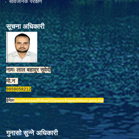
सार्वजनिक परीक्षण
सूचना अधिकारी
नामः लाल बहादुर सुवेदी
मो.न
9858058212
ईमेलः
suchanaadhikari@panchapurimun.gov.np
गुनासो सुन्ने अधिकारी