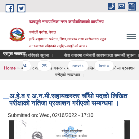
Skip to main content
पञ्चपुरी नगरपालिका नगर कार्यपालिकाको कार्यालय
कर्णाली प्रदेश, नेपाल
कृषि-पशुपालन ,पर्यटन, शिक्षा,स्वास्थ्य तथा स्वरोजगारः सुदृढ
जनस्वास्थ्य सहितको समृद्दि पञ्चपुरीको आधार
प्रमुख समाचार
म्याद थप गरिएको सूचना ।
सेवा करारमा कर्मचारी आवश्यकता सम्बन्धी सूचना ।
24
25
…
next ›
last »
You are here
Home
» अ.हे.व र अ.न.मी.सहायकस्तर चौँथो पदको लिखित परीक्षाको नतिजा प्रकाशन
गरीएको सम्बन्धमा ।
अ.हे.व र अ.न.मी.सहायकस्तर चौँथो पदको लिखित
परीक्षाको नतिजा प्रकाशन गरीएको सम्बन्धमा ।
Submitted on:
Wed, 02/16/2022 - 17:10