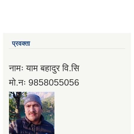
प्रवक्ता
नामः याम बहादुर वि.सि
मो.नः 9858055056