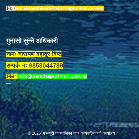
ईमेलः
suchanaadhikari@panchapurimun.gov.np
गुनासो सुन्ने अधिकारी
नामः नारायण बहादुर बिष्ट
सम्पर्क नः 9858044789
ईमेलः
info@panchapurimun.gov.np
© 2026 पञ्चपुरी नगरपालिका नगर कार्यपालिकाको कार्यालय