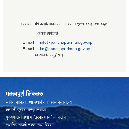
सम्पर्कको लागि कार्यालयको फोन नम्बर : +९७७-०८३‍-४१६०६७
अथवा हामीलाई
E-mail -
info@panchapurimun.gov.np
E-mail -
ito@panchapurimun.gov.np
मा सम्पर्क गर्नुहोस् ।
महत्वपूर्ण लिंकहरु
संघिय मामिला तथा स्थानीय विकास मन्त्रालय
कर्णाली प्रदेश मन्त्रालयहरु
मुख्यमन्त्री तथा मन्त्रिपरिषद्को कार्यालय
स्थानिय तहकाे नक्सा तथा विवरण