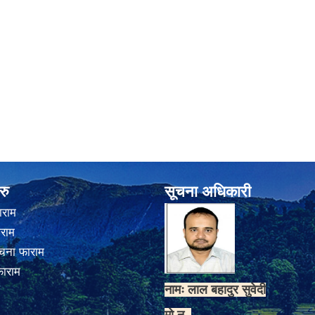
रु
सूचना अधिकारी
ाराम
ाराम
चना फाराम
फाराम
नामः लाल बहादुर सुवेदी