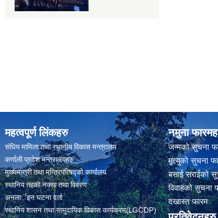
महत्वपूर्ण लिंकहरु
नमुना फारमह
संघिय मामिला तथा स्थानीय विकास मन्त्रालय
जन्मको सुचना फ
कर्णाली प्रदेश मन्त्रालयहरु
मृत्युको सुचना फ
मुख्यमन्त्री तथा मन्त्रिपरिषद्को कार्यालय
बसाई सराईको सु
स्थानिय तहकाे नक्सा तथा विवरण
विवाहको सुचना 
अनलार्इन घटना दर्ता
दखास्त फारम
स्थानिय शासन तथा सामुदायिक विकास कार्यक्रम(LGCDP)
प्रतिवेदनहरु