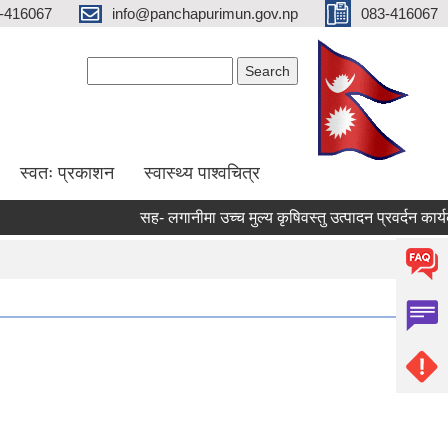
-416067
info@panchapurimun.gov.np
083-416067
Search form
Search
स्वतः प्रकाशन
स्वास्थ्य पाश्वचित्र
सह- लगानीमा उच्च मुल्य कृषिवस्तु उत्पादन प्रवर्दन कार्यक्रमम
Pages
1