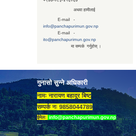
+९७७-०८३‍-४१६०६७
अथवा हामीलाई
E-mail -
info@panchapurimun.gov.np
E-mail -
ito@panchapurimun.gov.np
मा सम्पर्क गर्नुहोस् ।
गुनासो सुन्ने अधिकारी
नामः नारायण बहादुर बिष्ट
सम्पर्क नः 9858044789
ईमेलः
info@panchapurimun.gov.np