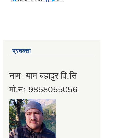
प्रवक्ता
नामः याम बहादुर वि.सि
मो.नः 9858055056