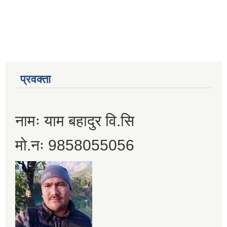
प्रवक्ता
नामः याम बहादुर वि.सि
मो.नः 9858055056