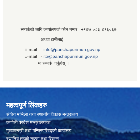
सम्पर्कको लागि कार्यालयको फोन नम्बर : +९७७-०८३‍-४१६०६७
अथवा हामीलाई
E-mail -
info@panchapurimun.gov.np
E-mail -
ito@panchapurimun.gov.np
मा सम्पर्क गर्नुहोस् ।
महत्वपूर्ण लिंकहरु
संघिय मामिला तथा स्थानीय विकास मन्त्रालय
कर्णाली प्रदेश मन्त्रालयहरु
मुख्यमन्त्री तथा मन्त्रिपरिषद्को कार्यालय
स्थानिय तहकाे नक्सा तथा विवरण