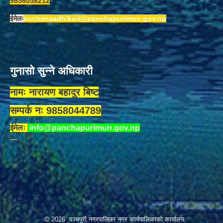
9858058212
ईमेलः
suchanaadhikari@panchapurimun.gov.np
गुनासो सुन्ने अधिकारी
नामः नारायण बहादुर बिष्ट
सम्पर्क नः 9858044789
ईमेलः
info@panchapurimun.gov.np
© 2026 पञ्चपुरी नगरपालिका नगर कार्यपालिकाको कार्यालय