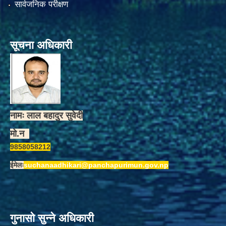
सार्वजनिक परीक्षण
सूचना अधिकारी
नामः लाल बहादुर सुवेदी
मो.न
9858058212
ईमेलः
suchanaadhikari@panchapurimun.gov.np
गुनासो सुन्ने अधिकारी