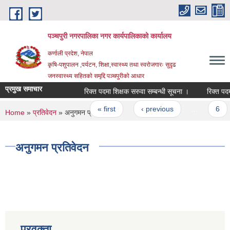
Skip to main content
पञ्चपुरी नगरपालिका नगर कार्यपालिकाको कार्यालय
कर्णाली प्रदेश, नेपाल
कृषि-पशुपालन ,पर्यटन, शिक्षा,स्वास्थ्य तथा स्वरोजगारः सुदृढ
जनस्वास्थ्य सहितको समृद्दि पञ्चपुरीको आधार
प्रमुख समाचार
रिक्त पदमा शिक्षक सरुवा सम्बन्धी सूचना ।
Pages
« first
‹ previous
…
6
You are here
Home
»
प्रतिवेदन
» अनुगमन प्रतिवेदन
अनुगमन प्रतिवेदन
प्रवक्ता