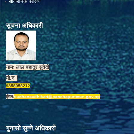
सार्वजनिक परीक्षण
सूचना अधिकारी
नामः लाल बहादुर सुवेदी
मो.न
9858058212
ईमेलः
suchanaadhikari@panchapurimun.gov.np
गुनासो सुन्ने अधिकारी