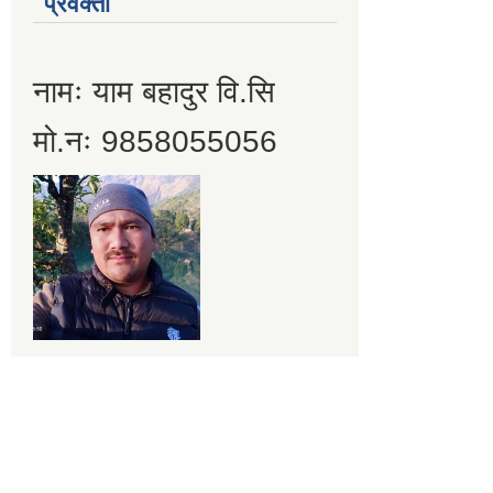
प्रवक्ता
नामः याम बहादुर वि.सि
मो.नः 9858055056