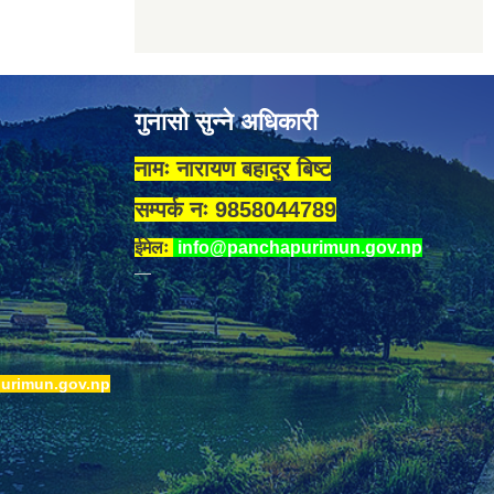
गुनासो सुन्ने अधिकारी
नामः नारायण बहादुर बिष्ट
सम्पर्क नः 9858044789
ईमेलः
info@panchapurimun.gov.np
urimun.gov.np