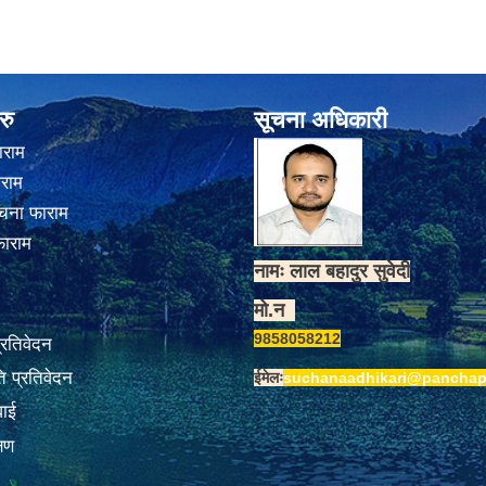
रु
सूचना अधिकारी
ाराम
ाराम
चना फाराम
फाराम
नामः लाल बहादुर सुवेदी
मो.न
9858058212
प्रतिवेदन
 प्रतिवेदन
ईमेलः
suchanaadhikari@panchap
वाई
्षण