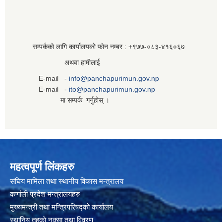
सम्पर्कको लागि कार्यालयको फोन नम्बर : +९७७-०८३‍-४१६०६७
अथवा हामीलाई
E-mail -
info@panchapurimun.gov.np
E-mail -
ito@panchapurimun.gov.np
मा सम्पर्क गर्नुहोस् ।
महत्वपूर्ण लिंकहरु
संघिय मामिला तथा स्थानीय विकास मन्त्रालय
कर्णाली प्रदेश मन्त्रालयहरु
मुख्यमन्त्री तथा मन्त्रिपरिषद्को कार्यालय
स्थानिय तहकाे नक्सा तथा विवरण