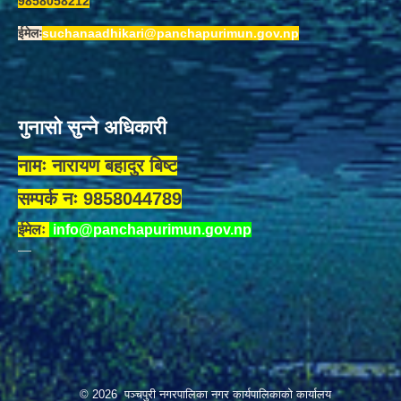
9858058212
ईमेलः
suchanaadhikari@panchapurimun.gov.np
गुनासो सुन्ने अधिकारी
नामः नारायण बहादुर बिष्ट
सम्पर्क नः 9858044789
ईमेलः
info@panchapurimun.gov.np
© 2026 पञ्चपुरी नगरपालिका नगर कार्यपालिकाको कार्यालय