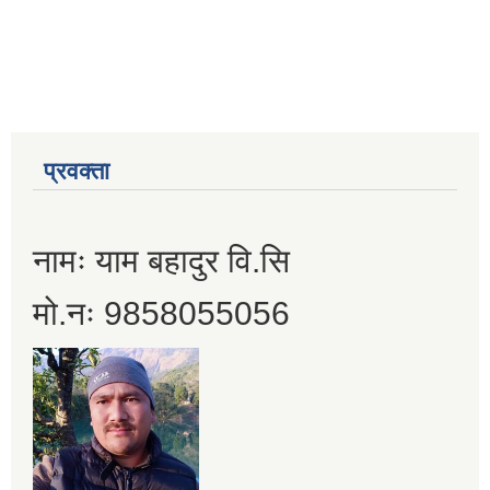
प्रवक्ता
नामः याम बहादुर वि.सि
मो.नः 9858055056