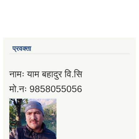
प्रवक्ता
नामः याम बहादुर वि.सि
मो.नः 9858055056