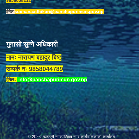
9858058212
ईमेलः
suchanaadhikari@panchapurimun.gov.np
गुनासो सुन्ने अधिकारी
नामः नारायण बहादुर बिष्ट
सम्पर्क नः 9858044789
ईमेलः
info@panchapurimun.gov.np
© 2026 पञ्चपुरी नगरपालिका नगर कार्यपालिकाको कार्यालय