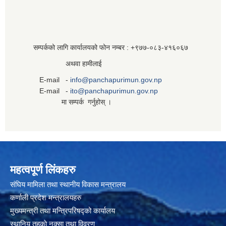
सम्पर्कको लागि कार्यालयको फोन नम्बर : +९७७-०८३‍-४१६०६७
अथवा हामीलाई
E-mail -
info@panchapurimun.gov.np
E-mail -
ito@panchapurimun.gov.np
मा सम्पर्क गर्नुहोस् ।
महत्वपूर्ण लिंकहरु
संघिय मामिला तथा स्थानीय विकास मन्त्रालय
कर्णाली प्रदेश मन्त्रालयहरु
मुख्यमन्त्री तथा मन्त्रिपरिषद्को कार्यालय
स्थानिय तहकाे नक्सा तथा विवरण