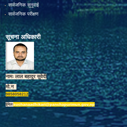
सार्वजनिक सुनुवाई
सार्वजनिक परीक्षण
सूचना अधिकारी
नामः लाल बहादुर सुवेदी
मो.न
9858058212
ईमेलः
suchanaadhikari@panchapurimun.gov.np