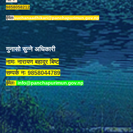
9858058212
ईमेलः
suchanaadhikari@panchapurimun.gov.np
गुनासो सुन्ने अधिकारी
नामः नारायण बहादुर बिष्ट
सम्पर्क नः 9858044789
ईमेलः
info@panchapurimun.gov.np