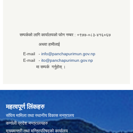
सम्पर्कको लागि कार्यालयको फोन नम्बर : +९७७-०८३‍-४१६०६७
अथवा हामीलाई
E-mail -
info@panchapurimun.gov.np
E-mail -
ito@panchapurimun.gov.np
मा सम्पर्क गर्नुहोस् ।
महत्वपूर्ण लिंकहरु
संघिय मामिला तथा स्थानीय विकास मन्त्रालय
कर्णाली प्रदेश मन्त्रालयहरु
मुख्यमन्त्री तथा मन्त्रिपरिषद्को कार्यालय