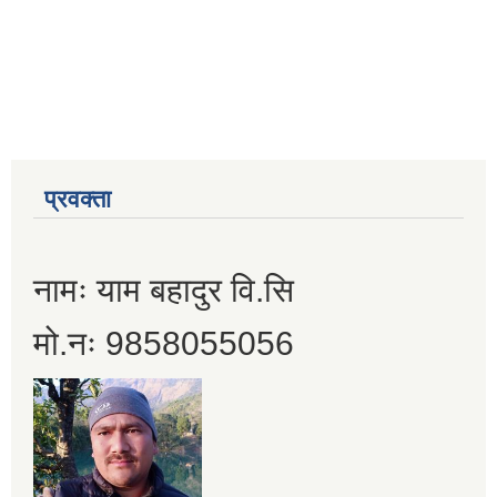
प्रवक्ता
नामः याम बहादुर वि.सि
मो.नः 9858055056