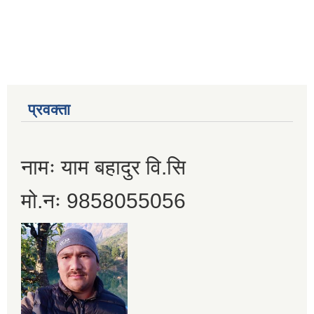
प्रवक्ता
नामः याम बहादुर वि.सि
मो.नः 9858055056