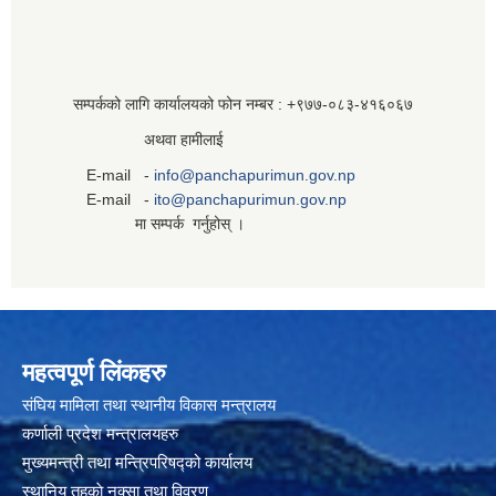
सम्पर्कको लागि कार्यालयको फोन नम्बर : +९७७-०८३‍-४१६०६७
अथवा हामीलाई
E-mail -
info@panchapurimun.gov.np
E-mail -
ito@panchapurimun.gov.np
मा सम्पर्क गर्नुहोस् ।
महत्वपूर्ण लिंकहरु
संघिय मामिला तथा स्थानीय विकास मन्त्रालय
कर्णाली प्रदेश मन्त्रालयहरु
मुख्यमन्त्री तथा मन्त्रिपरिषद्को कार्यालय
स्थानिय तहकाे नक्सा तथा विवरण