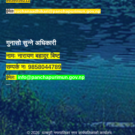
9858058212
ईमेलः
suchanaadhikari@panchapurimun.gov.np
गुनासो सुन्ने अधिकारी
नामः नारायण बहादुर बिष्ट
सम्पर्क नः 9858044789
ईमेलः
info@panchapurimun.gov.np
© 2026 पञ्चपुरी नगरपालिका नगर कार्यपालिकाको कार्यालय