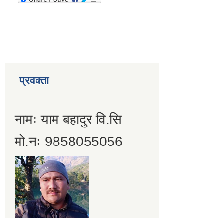
प्रवक्ता
नामः याम बहादुर वि.सि
मो.नः 9858055056