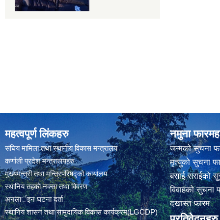
महत्वपूर्ण लिंकहरु
नमुना फारमह
संघिय मामिला तथा स्थानीय विकास मन्त्रालय
जन्मको सुचना फ
कर्णाली प्रदेश मन्त्रालयहरु
मृत्युको सुचना फ
मुख्यमन्त्री तथा मन्त्रिपरिषद्को कार्यालय
बसाई सराईको सु
स्थानिय तहकाे नक्सा तथा विवरण
विवाहको सुचना 
अनलार्इन घटना दर्ता
दखास्त फारम
स्थानिय शासन तथा सामुदायिक विकास कार्यक्रम(LGCDP)
प्रतिवेदनहरु