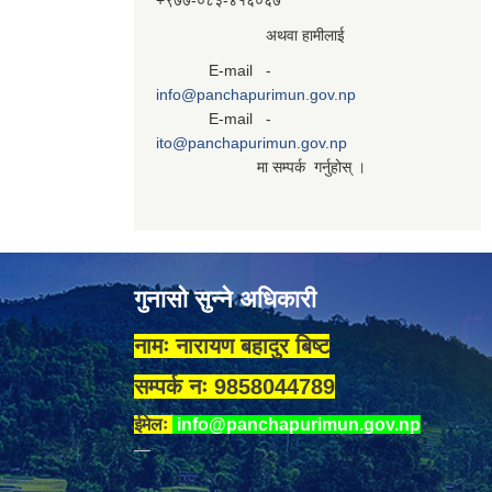
+९७७-०८३‍-४१६०६७
अथवा हामीलाई
E-mail -
info@panchapurimun.gov.np
E-mail -
ito@panchapurimun.gov.np
मा सम्पर्क गर्नुहोस् ।
गुनासो सुन्ने अधिकारी
नामः नारायण बहादुर बिष्ट
सम्पर्क नः 9858044789
ईमेलः
info@panchapurimun.gov.np