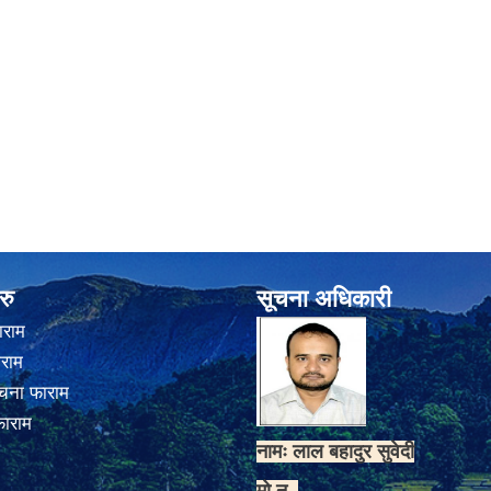
रु
सूचना अधिकारी
ाराम
ाराम
चना फाराम
फाराम
नामः लाल बहादुर सुवेदी