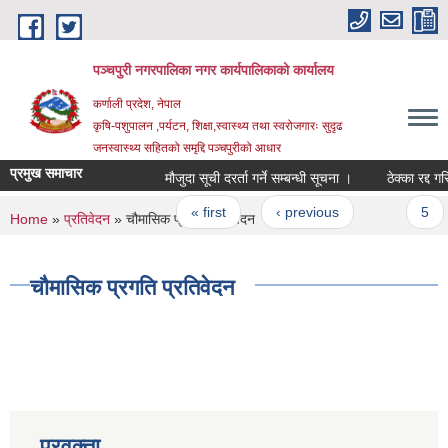
Skip to main content
पञ्चपुरी नगरपालिका नगर कार्यपालिकाको कार्यालय
कर्णाली प्रदेश, नेपाल
कृषि-पशुपालन ,पर्यटन, शिक्षा,स्वास्थ्य तथा स्वरोजगारः सुदृढ
जनस्वास्थ्य सहितको समृद्दि पञ्चपुरीको आधार
प्रमुख समाचार
मौजुदा सूची दरर्ता गर्ने सम्बन्धी सूचना ।
ठेक्का रद्द गरिएक
Pages
« first
‹ previous
…
5
You are here
Home
»
प्रतिवेदन
» चौमासिक प्रगति प्रतिवेदन
चौमासिक प्रगति प्रतिवेदन
प्रवक्ता