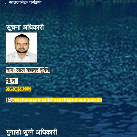
सार्वजनिक परीक्षण
सूचना अधिकारी
नामः लाल बहादुर सुवेदी
मो.न
9858058212
ईमेलः
suchanaadhikari@panchapurimun.gov.np
गुनासो सुन्ने अधिकारी