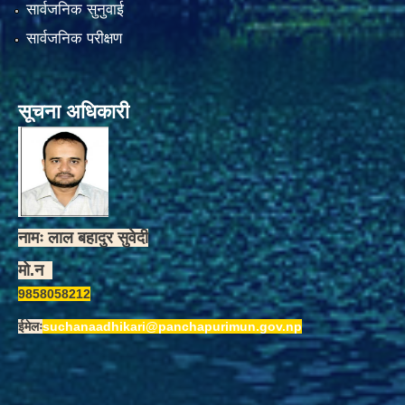
सार्वजनिक सुनुवाई
सार्वजनिक परीक्षण
सूचना अधिकारी
नामः लाल बहादुर सुवेदी
मो.न
9858058212
ईमेलः
suchanaadhikari@panchapurimun.gov.np