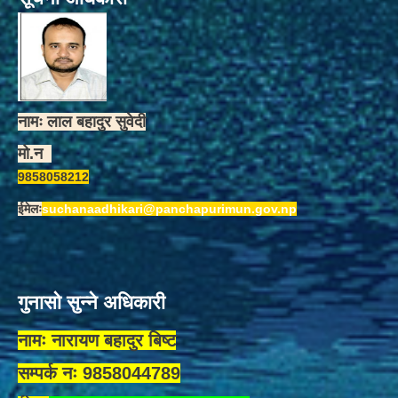
नामः लाल बहादुर सुवेदी
मो.न
9858058212
ईमेलः
suchanaadhikari@panchapurimun.gov.np
गुनासो सुन्ने अधिकारी
नामः नारायण बहादुर बिष्ट
सम्पर्क नः 9858044789