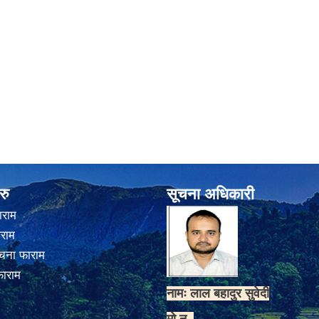
रु
सूचना अधिकारी
ाराम
ाराम
चना फाराम
फाराम
नामः लाल बहादुर सुवेदी