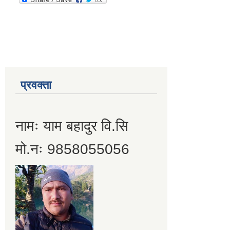
प्रवक्ता
नामः याम बहादुर वि.सि
मो.नः 9858055056