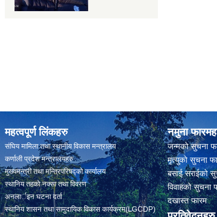
महत्वपूर्ण लिंकहरु
नमुना फारमह
संघिय मामिला तथा स्थानीय विकास मन्त्रालय
जन्मको सुचना फ
कर्णाली प्रदेश मन्त्रालयहरु
मृत्युको सुचना फ
मुख्यमन्त्री तथा मन्त्रिपरिषद्को कार्यालय
बसाई सराईको सु
स्थानिय तहकाे नक्सा तथा विवरण
विवाहको सुचना 
अनलार्इन घटना दर्ता
दखास्त फारम
स्थानिय शासन तथा सामुदायिक विकास कार्यक्रम(LGCDP)
प्रतिवेदनहरु