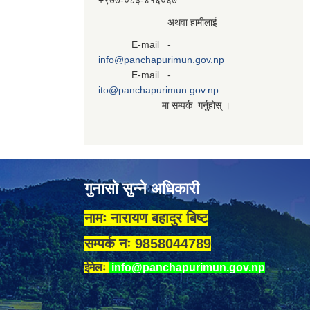
+९७७-०८३‍-४१६०६७
अथवा हामीलाई
E-mail -
info@panchapurimun.gov.np
E-mail -
ito@panchapurimun.gov.np
मा सम्पर्क गर्नुहोस् ।
गुनासो सुन्ने अधिकारी
नामः नारायण बहादुर बिष्ट
सम्पर्क नः 9858044789
ईमेलः
info@panchapurimun.gov.np