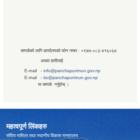
सम्पर्कको लागि कार्यालयको फोन नम्बर : +९७७-०८३‍-४१६०६७
अथवा हामीलाई
E-mail -
info@panchapurimun.gov.np
E-mail -
ito@panchapurimun.gov.np
मा सम्पर्क गर्नुहोस् ।
महत्वपूर्ण लिंकहरु
संघिय मामिला तथा स्थानीय विकास मन्त्रालय