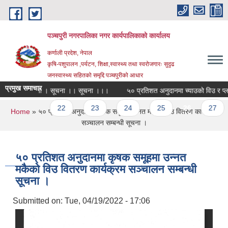
Skip to main content
पञ्चपुरी नगरपालिका नगर कार्यपालिकाको कार्यालय
कर्णाली प्रदेश, नेपाल
कृषि-पशुपालन ,पर्यटन, शिक्षा,स्वास्थ्य तथा स्वरोजगारः सुदृढ
जनस्वास्थ्य सहितको समृद्दि पञ्चपुरीको आधार
प्रमुख समाचार
सूचना । सूचना ।। सूचना ।।।
५० प्रतिशत अनुदानमा च्याउको विउ र प्लाष्टिक
s
…
22
23
24
25
26
27
You are here
Home
» ५० प्रतिशत अनुदानमा कृषक समूहमा उन्नत मकैको विउ वितरण कार्यक्रम
सञ्चालन सम्बन्धी सूचना ।
५० प्रतिशत अनुदानमा कृषक समूहमा उन्नत
मकैको विउ वितरण कार्यक्रम सञ्चालन सम्बन्धी
सूचना ।
Submitted on:
Tue, 04/19/2022 - 17:06