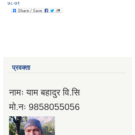
७८-७९
प्रवक्ता
नामः याम बहादुर वि.सि
मो.नः 9858055056