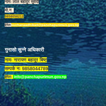
नामः लाल बहादुर सुवेदी
मो.न
9858058212
ईमेलः
suchanaadhikari@panchapurimun.gov.np
गुनासो सुन्ने अधिकारी
नामः नारायण बहादुर बिष्ट
सम्पर्क नः 9858044789
ईमेलः
info@panchapurimun.gov.np