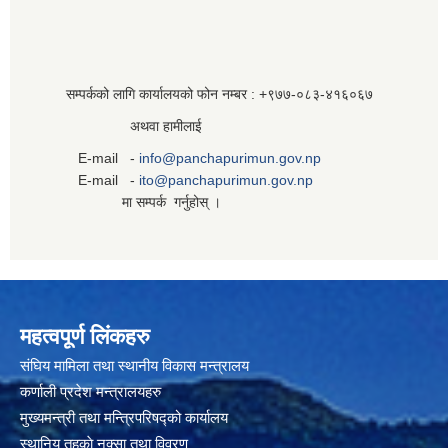
सम्पर्कको लागि कार्यालयको फोन नम्बर : +९७७-०८३‍-४१६०६७
अथवा हामीलाई
E-mail -
info@panchapurimun.gov.np
E-mail -
ito@panchapurimun.gov.np
मा सम्पर्क गर्नुहोस् ।
महत्वपूर्ण लिंकहरु
संघिय मामिला तथा स्थानीय विकास मन्त्रालय
कर्णाली प्रदेश मन्त्रालयहरु
मुख्यमन्त्री तथा मन्त्रिपरिषद्को कार्यालय
स्थानिय तहकाे नक्सा तथा विवरण