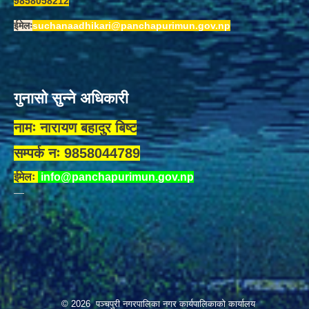
9858058212
ईमेलः
suchanaadhikari@panchapurimun.gov.np
गुनासो सुन्ने अधिकारी
नामः नारायण बहादुर बिष्ट
सम्पर्क नः 9858044789
ईमेलः
info@panchapurimun.gov.np
© 2026 पञ्चपुरी नगरपालिका नगर कार्यपालिकाको कार्यालय