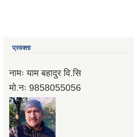
प्रवक्ता
नामः याम बहादुर वि.सि
मो.नः 9858055056