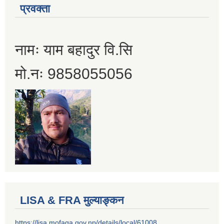
प्रवक्ता
नामः याम बहादुर वि.सि
मो.नः 9858055056
LISA & FRA मुल्याङ्कन
https://lisa.mofaga.gov.np/details/local/61008