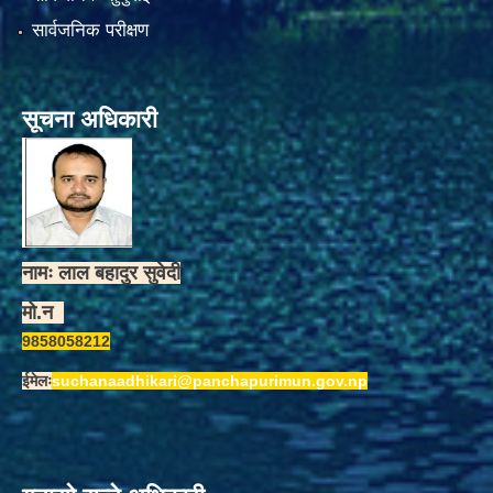
सार्वजनिक परीक्षण
सूचना अधिकारी
नामः लाल बहादुर सुवेदी
मो.न
9858058212
ईमेलः
suchanaadhikari@panchapurimun.gov.np