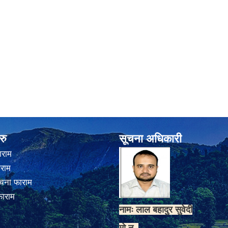
रु
सूचना अधिकारी
ाराम
ाराम
चना फाराम
फाराम
नामः लाल बहादुर सुवेदी