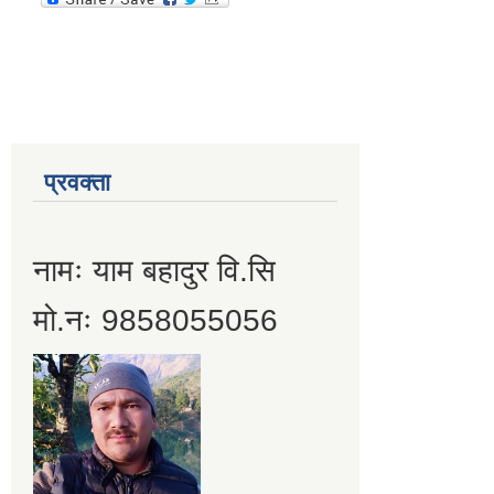
प्रवक्ता
नामः याम बहादुर वि.सि
मो.नः 9858055056