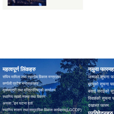
महत्वपूर्ण लिंकहरु
नमुना फारमह
संघिय मामिला तथा स्थानीय विकास मन्त्रालय
जन्मको सुचना फ
कर्णाली प्रदेश मन्त्रालयहरु
मृत्युको सुचना फ
मुख्यमन्त्री तथा मन्त्रिपरिषद्को कार्यालय
बसाई सराईको सु
स्थानिय तहकाे नक्सा तथा विवरण
विवाहको सुचना 
अनलार्इन घटना दर्ता
दखास्त फारम
स्थानिय शासन तथा सामुदायिक विकास कार्यक्रम(LGCDP)
प्रतिवेदनहरु