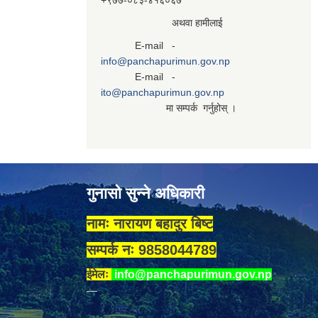
+९७७-०८३‍-४१६०६७
अथवा हामीलाई
E-mail -
info@panchapurimun.gov.np
E-mail -
ito@panchapurimun.gov.np
मा सम्पर्क गर्नुहोस् ।
गुनासो सुन्ने अधिकारी
नामः नारायण बहादुर बिष्ट
सम्पर्क नः 9858044789
ईमेलः
info@panchapurimun.gov.np