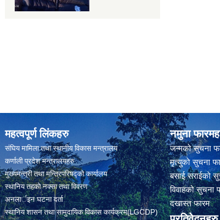
महत्वपूर्ण लिंकहरु
नमुना फारमह
संघिय मामिला तथा स्थानीय विकास मन्त्रालय
जन्मको सुचना फ
कर्णाली प्रदेश मन्त्रालयहरु
मृत्युको सुचना फ
मुख्यमन्त्री तथा मन्त्रिपरिषद्को कार्यालय
बसाई सराईको सु
स्थानिय तहकाे नक्सा तथा विवरण
विवाहको सुचना 
अनलार्इन घटना दर्ता
दखास्त फारम
स्थानिय शासन तथा सामुदायिक विकास कार्यक्रम(LGCDP)
प्रतिवेदनहरु