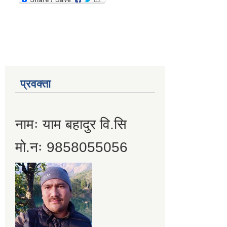
प्रवक्ता
नामः याम बहादुर वि.सि
मो.नः 9858055056