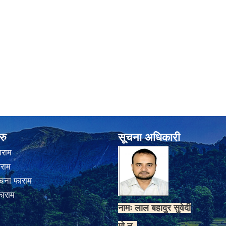
रु
सूचना अधिकारी
ाराम
ाराम
चना फाराम
फाराम
नामः लाल बहादुर सुवेदी