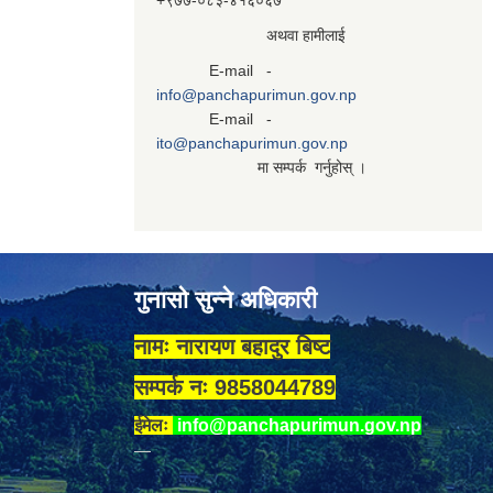
+९७७-०८३‍-४१६०६७
अथवा हामीलाई
E-mail -
info@panchapurimun.gov.np
E-mail -
ito@panchapurimun.gov.np
मा सम्पर्क गर्नुहोस् ।
गुनासो सुन्ने अधिकारी
नामः नारायण बहादुर बिष्ट
सम्पर्क नः 9858044789
ईमेलः
info@panchapurimun.gov.np