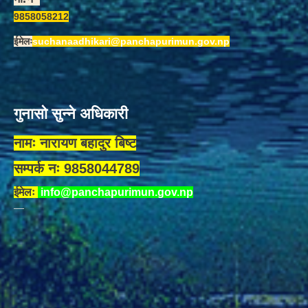
9858058212
ईमेलः
suchanaadhikari@panchapurimun.gov.np
गुनासो सुन्ने अधिकारी
नामः नारायण बहादुर बिष्ट
सम्पर्क नः 9858044789
ईमेलः
info@panchapurimun.gov.np