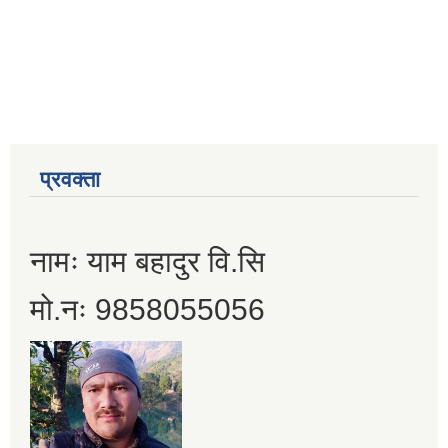
प्रवक्ता
नामः याम बहादुर वि.सि
मो.नः 9858055056