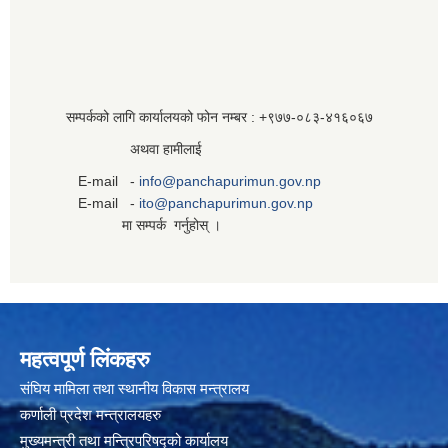
सम्पर्कको लागि कार्यालयको फोन नम्बर : +९७७-०८३‍-४१६०६७
अथवा हामीलाई
E-mail -
info@panchapurimun.gov.np
E-mail -
ito@panchapurimun.gov.np
मा सम्पर्क गर्नुहोस् ।
महत्वपूर्ण लिंकहरु
संघिय मामिला तथा स्थानीय विकास मन्त्रालय
कर्णाली प्रदेश मन्त्रालयहरु
मुख्यमन्त्री तथा मन्त्रिपरिषद्को कार्यालय