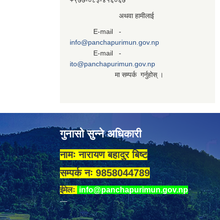
+९७७-०८३‍-४१६०६७
अथवा हामीलाई
E-mail -
info@panchapurimun.gov.np
E-mail -
ito@panchapurimun.gov.np
मा सम्पर्क गर्नुहोस् ।
गुनासो सुन्ने अधिकारी
नामः नारायण बहादुर बिष्ट
सम्पर्क नः 9858044789
ईमेलः
info@panchapurimun.gov.np