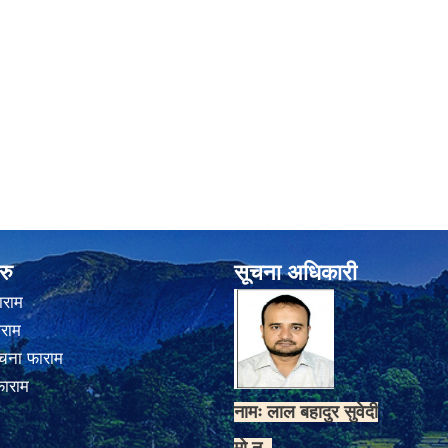
रु
सूचना अधिकारी
ाराम
ाराम
चना फाराम
फाराम
नामः लाल बहादुर सुवेदी