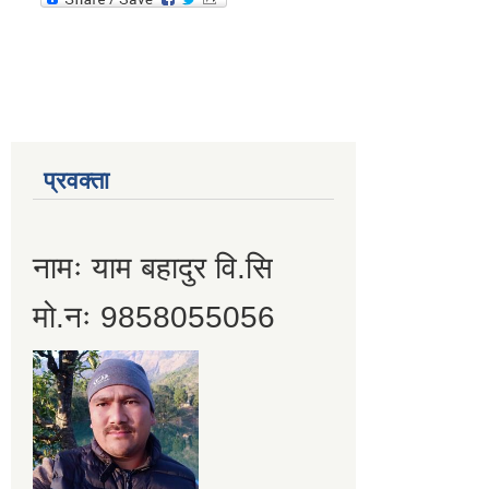
प्रवक्ता
नामः याम बहादुर वि.सि
मो.नः 9858055056