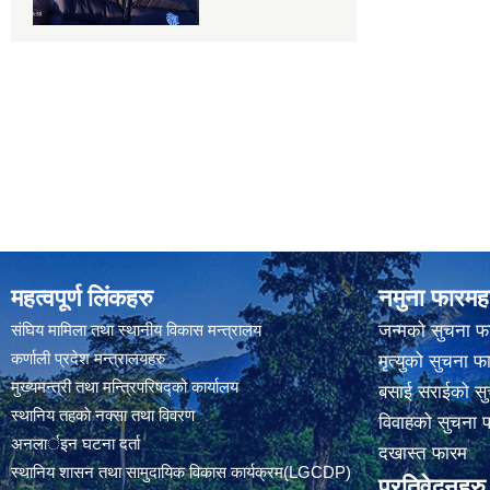
महत्वपूर्ण लिंकहरु
नमुना फारमह
संघिय मामिला तथा स्थानीय विकास मन्त्रालय
जन्मको सुचना फ
कर्णाली प्रदेश मन्त्रालयहरु
मृत्युको सुचना फ
मुख्यमन्त्री तथा मन्त्रिपरिषद्को कार्यालय
बसाई सराईको सु
स्थानिय तहकाे नक्सा तथा विवरण
विवाहको सुचना 
अनलार्इन घटना दर्ता
दखास्त फारम
स्थानिय शासन तथा सामुदायिक विकास कार्यक्रम(LGCDP)
प्रतिवेदनहरु