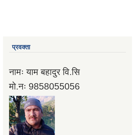
प्रवक्ता
नामः याम बहादुर वि.सि
मो.नः 9858055056