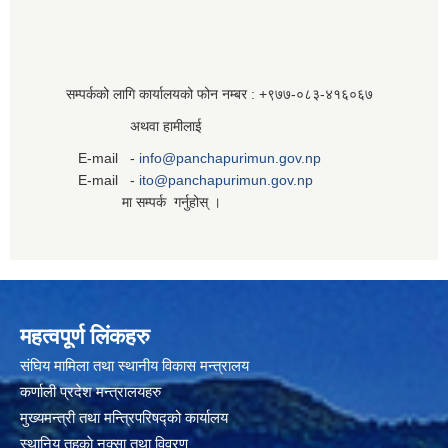
सम्पर्कको लागि कार्यालयको फोन नम्बर : +९७७-०८३‍-४१६०६७
अथवा हामीलाई
E-mail -
info@panchapurimun.gov.np
E-mail -
ito@panchapurimun.gov.np
मा सम्पर्क गर्नुहोस् ।
महत्वपूर्ण लिंकहरु
संघिय मामिला तथा स्थानीय विकास मन्त्रालय
कर्णाली प्रदेश मन्त्रालयहरु
मुख्यमन्त्री तथा मन्त्रिपरिषद्को कार्यालय
स्थानिय तहकाे नक्सा तथा विवरण