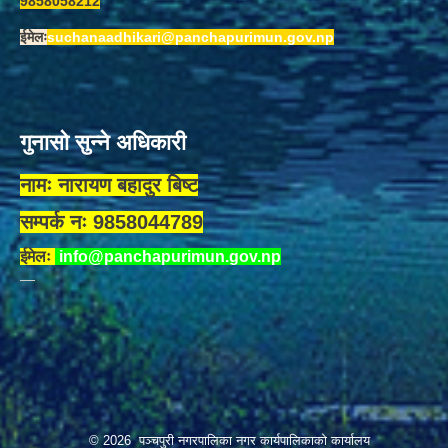
9858058212
ईमेलः
suchanaadhikari@panchapurimun.gov.np
गुनासो सुन्ने अधिकारी
नामः नारायण बहादुर बिष्ट
सम्पर्क नः 9858044789
ईमेलः
info@panchapurimun.gov.np
© 2026 पञ्चपुरी नगरपालिका नगर कार्यपालिकाको कार्यालय