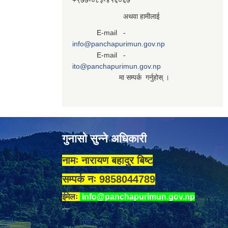
+९७७-०८३‍-४१६०६७
अथवा हामीलाई
E-mail -
info@panchapurimun.gov.np
E-mail -
ito@panchapurimun.gov.np
मा सम्पर्क गर्नुहोस् ।
गुनासो सुन्ने अधिकारी
नामः नारायण बहादुर बिष्ट
सम्पर्क नः 9858044789
ईमेलः
info@panchapurimun.gov.np