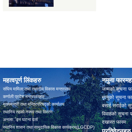
महत्वपूर्ण लिंकहरु
नमुना फारमह
संघिय मामिला तथा स्थानीय विकास मन्त्रालय
जन्मको सुचना फ
कर्णाली प्रदेश मन्त्रालयहरु
मृत्युको सुचना फ
मुख्यमन्त्री तथा मन्त्रिपरिषद्को कार्यालय
बसाई सराईको सु
स्थानिय तहकाे नक्सा तथा विवरण
विवाहको सुचना 
अनलार्इन घटना दर्ता
दखास्त फारम
स्थानिय शासन तथा सामुदायिक विकास कार्यक्रम(LGCDP)
प्रतिवेदनहरु