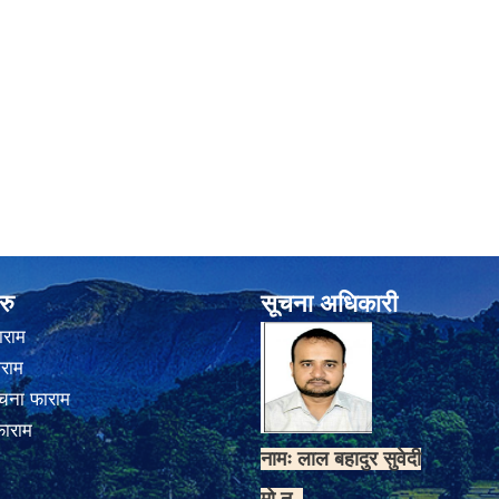
रु
सूचना अधिकारी
ाराम
ाराम
चना फाराम
फाराम
नामः लाल बहादुर सुवेदी