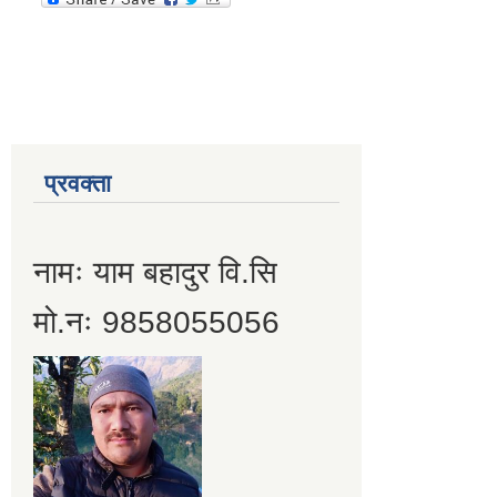
प्रवक्ता
नामः याम बहादुर वि.सि
मो.नः 9858055056