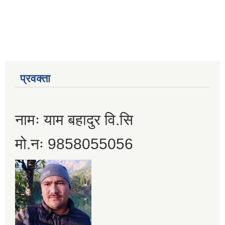
प्रवक्ता
नामः याम बहादुर वि.सि
मो.नः 9858055056