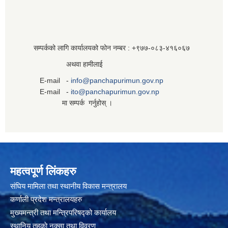
सम्पर्कको लागि कार्यालयको फोन नम्बर : +९७७-०८३‍-४१६०६७
अथवा हामीलाई
E-mail -
info@panchapurimun.gov.np
E-mail -
ito@panchapurimun.gov.np
मा सम्पर्क गर्नुहोस् ।
महत्वपूर्ण लिंकहरु
संघिय मामिला तथा स्थानीय विकास मन्त्रालय
कर्णाली प्रदेश मन्त्रालयहरु
मुख्यमन्त्री तथा मन्त्रिपरिषद्को कार्यालय
स्थानिय तहकाे नक्सा तथा विवरण