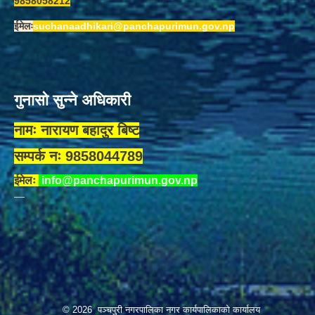
9858058212
ईमेलः
suchanaadhikari@panchapurimun.gov.np
गुनासो सुन्ने अधिकारी
नामः नारायण बहादुर बिष्ट
सम्पर्क नः 9858044789
ईमेलः
info@panchapurimun.gov.np
© 2026 पञ्चपुरी नगरपालिका नगर कार्यपालिकाको कार्यालय