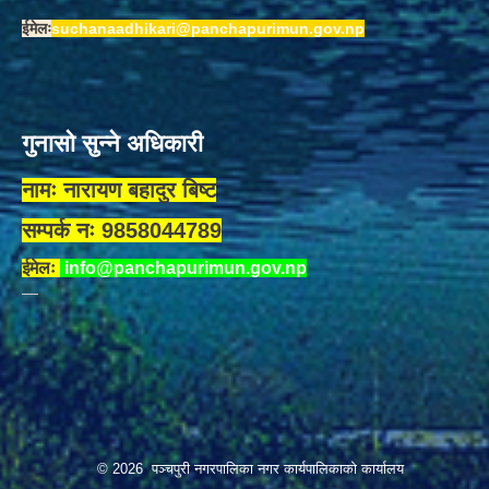
ईमेलः
suchanaadhikari@panchapurimun.gov.np
गुनासो सुन्ने अधिकारी
नामः नारायण बहादुर बिष्ट
सम्पर्क नः 9858044789
ईमेलः
info@panchapurimun.gov.np
© 2026 पञ्चपुरी नगरपालिका नगर कार्यपालिकाको कार्यालय