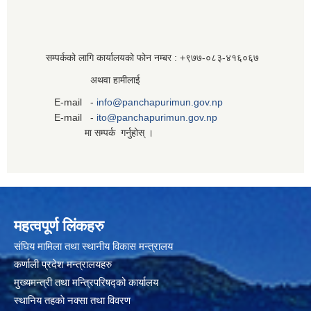
सम्पर्कको लागि कार्यालयको फोन नम्बर : +९७७-०८३‍-४१६०६७
अथवा हामीलाई
E-mail -
info@panchapurimun.gov.np
E-mail -
ito@panchapurimun.gov.np
मा सम्पर्क गर्नुहोस् ।
महत्वपूर्ण लिंकहरु
संघिय मामिला तथा स्थानीय विकास मन्त्रालय
कर्णाली प्रदेश मन्त्रालयहरु
मुख्यमन्त्री तथा मन्त्रिपरिषद्को कार्यालय
स्थानिय तहकाे नक्सा तथा विवरण