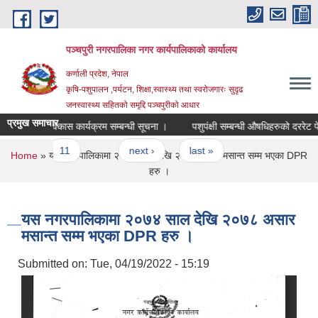
Skip to main content
पञ्चपुरी नगरपालिका नगर कार्यपालिकाको कार्यालय
कर्णाली प्रदेश, नेपाल
कृषि-पशुपालन ,पर्यटन, शिक्षा,स्वास्थ्य तथा स्वरोजगारः सुदृढ
जनस्वास्थ्य सहितको समृद्दि पञ्चपुरीको आधार
प्रमुख समाचार
पकेट विकास कार्यक्रम सम्बन्धी सूचना ।
पशुपंक्षी सम्बन्धी औषधिहरुको दररेट पेश गर्
10
11
…
next ›
last »
You are here
Home
» यस नगरपालिकामा २०७४ साल देखि २०७८ असार मसान्त सम्म भएका DPR
हरु ।
यस नगरपालिकामा २०७४ साल देखि २०७८ असार
मसान्त सम्म भएका DPR हरु ।
Submitted on:
Tue, 04/19/2022 - 15:19