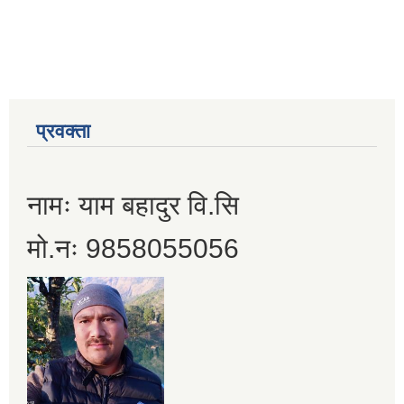
प्रवक्ता
नामः याम बहादुर वि.सि
मो.नः 9858055056